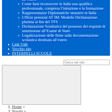
Come farsi riconoscere in Italia una qualifica
professionale, compresa l’istruzione e la formazione
Rappresentanze Diplomatiche straniere in Italia
Ufficio pensioni AT IM: Modello Dichiarazione
plurima ai fini del TFS
Dichiarazione Sostitutiva del possesso dei requisiti di
ammissione all’Esame di Stato
Legalizzazione delle firme sulla documentazione
scolastica destinata all’estero
Link Utili
Vecchio sito
INTERPELLI SCUOLE
Campo di ricerca per le pagine del sito
Home
>
Novità
>