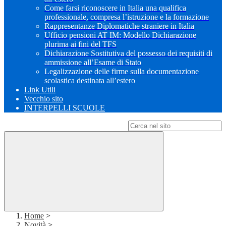
Come farsi riconoscere in Italia una qualifica
professionale, compresa l’istruzione e la formazione
Rappresentanze Diplomatiche straniere in Italia
Ufficio pensioni AT IM: Modello Dichiarazione
plurima ai fini del TFS
Dichiarazione Sostitutiva del possesso dei requisiti di
ammissione all’Esame di Stato
Legalizzazione delle firme sulla documentazione
scolastica destinata all’estero
Link Utili
Vecchio sito
INTERPELLI SCUOLE
Campo di ricerca per le pagine del sito
Home
>
Novità
>