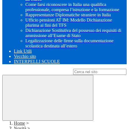
Come farsi riconoscere in Italia una qualifica
professionale, compresa l’istruzione e la formazione
Rappresentanze Diplomatiche straniere in Italia
Ufficio pensioni AT IM: Modello Dichiarazione
plurima ai fini del TFS
Dichiarazione Sostitutiva del possesso dei requisiti di
ammissione all’Esame di Stato
Legalizzazione delle firme sulla documentazione
scolastica destinata all’estero
Link Utili
Vecchio sito
INTERPELLI SCUOLE
Campo di ricerca per le pagine del sito
Home
>
Novità
>