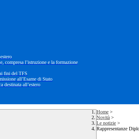
’estero
le, compresa l’istruzione e la formazione
i fini del TFS
mmissione all’Esame di Stato
 destinata all’estero
Home
>
Novità
>
Le notizie
>
Rappresentanze Diplom