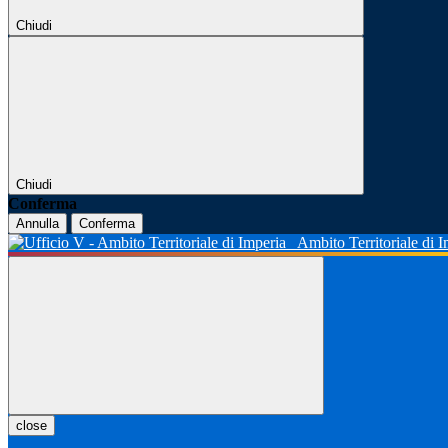
Chiudi
Chiudi
Conferma
Annulla
Conferma
Ambito Territoriale di 
close