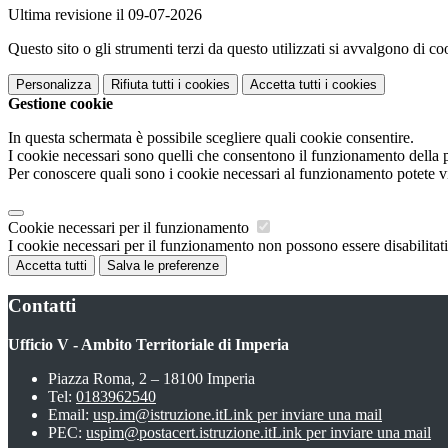
Ultima revisione il 09-07-2026
Questo sito o gli strumenti terzi da questo utilizzati si avvalgono di coo
Personalizza
Rifiuta tutti
i cookies
Accetta tutti
i cookies
Gestione cookie
In questa schermata è possibile scegliere quali cookie consentire.
I cookie necessari sono quelli che consentono il funzionamento della pi
Per conoscere quali sono i cookie necessari al funzionamento potete v
Cookie necessari per il funzionamento
I cookie necessari per il funzionamento non possono essere disabilitati.
Accetta tutti
Salva le preferenze
Contatti
Ufficio V - Ambito Territoriale di Imperia
Piazza Roma, 2 – 18100 Imperia
Tel:
0183962540
Email:
usp.im@istruzione.it
Link per inviare una mail
PEC:
uspim@postacert.istruzione.it
Link per inviare una mail