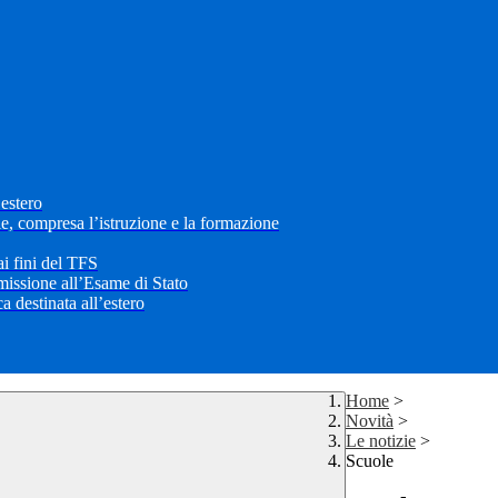
’estero
le, compresa l’istruzione e la formazione
i fini del TFS
mmissione all’Esame di Stato
 destinata all’estero
Home
>
Novità
>
Le notizie
>
Scuole