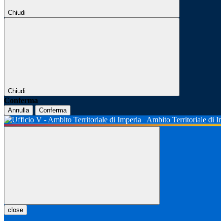
Chiudi
Chiudi
Conferma
Annulla
Conferma
Ambito Territoriale di 
close