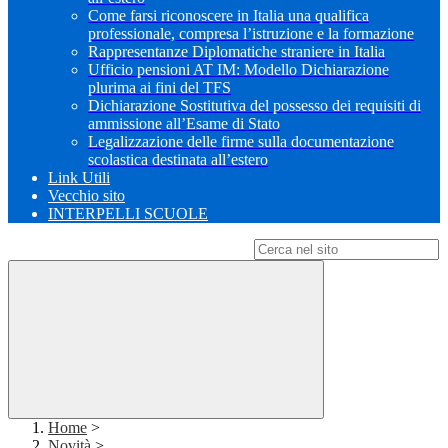
Come farsi riconoscere in Italia una qualifica
professionale, compresa l’istruzione e la formazione
Rappresentanze Diplomatiche straniere in Italia
Ufficio pensioni AT IM: Modello Dichiarazione
plurima ai fini del TFS
Dichiarazione Sostitutiva del possesso dei requisiti di
ammissione all’Esame di Stato
Legalizzazione delle firme sulla documentazione
scolastica destinata all’estero
Link Utili
Vecchio sito
INTERPELLI SCUOLE
Campo di ricerca per le pagine del sito
Home
>
Novità
>