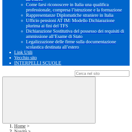
Come farsi riconoscere in Italia una qualifica
professionale, compresa l’istruzione e la formazione
Rappresentanze Diplomatiche straniere in Italia
Ufficio pensioni AT IM: Modello Dichiarazione
plurima ai fini del TFS
Dichiarazione Sostitutiva del possesso dei requisiti di
ammissione all’Esame di Stato
Legalizzazione delle firme sulla documentazione
scolastica destinata all’estero
Link Utili
Vecchio sito
INTERPELLI SCUOLE
Campo di ricerca per le pagine del sito
Home
>
Novità
>