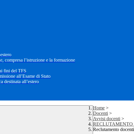
’estero
le, compresa l’istruzione e la formazione
i fini del TFS
mmissione all’Esame di Stato
 destinata all’estero
Home
>
Docenti
>
Avvisi docenti
>
RECLUTAMENTO 
Reclutamento docenti