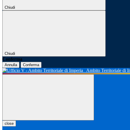
Chiudi
Chiudi
Conferma
Annulla
Conferma
Ambito Territoriale di 
close