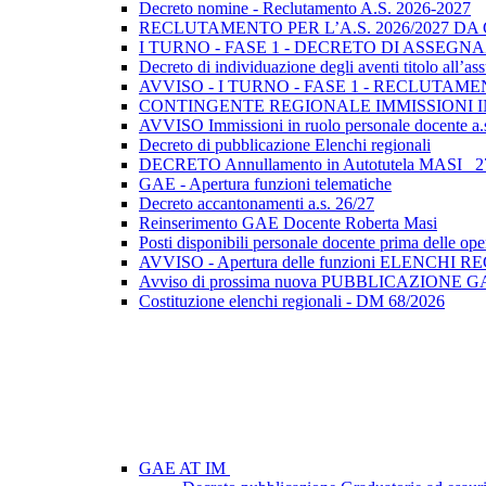
Decreto nomine - Reclutamento A.S. 2026-2027
RECLUTAMENTO PER L’A.S. 2026/2027 D
I TURNO - FASE 1 - DECRETO DI ASSEG
Decreto di individuazione degli aventi titolo all’a
AVVISO - I TURNO - FASE 1 - RECLUTAMENT
CONTINGENTE REGIONALE IMMISSIONI IN 
AVVISO Immissioni in ruolo personale docente a.
Decreto di pubblicazione Elenchi regionali
DECRETO Annullamento in Autotutela MASI _2
GAE - Apertura funzioni telematiche
Decreto accantonamenti a.s. 26/27
Reinserimento GAE Docente Roberta Masi
Posti disponibili personale docente prima delle ope
AVVISO - Apertura delle funzioni ELENCHI 
Avviso di prossima nuova PUBBLICAZIONE G
Costituzione elenchi regionali - DM 68/2026
GAE AT IM