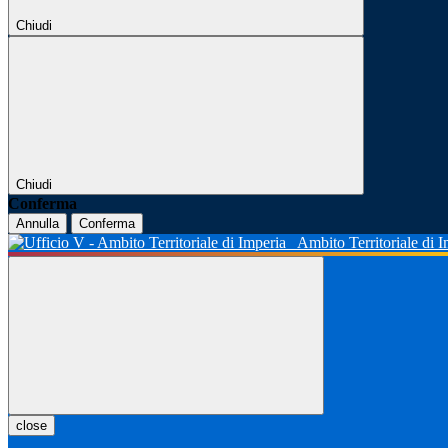
Chiudi
Chiudi
Conferma
Annulla
Conferma
Ambito Territoriale di 
close