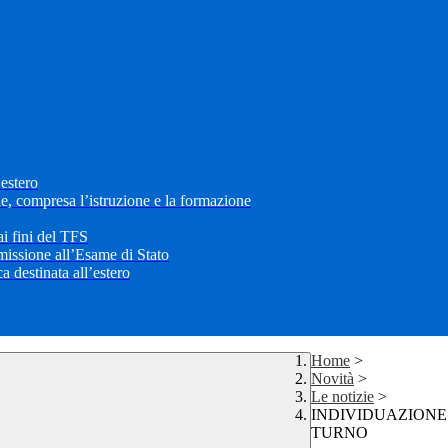
’estero
le, compresa l’istruzione e la formazione
i fini del TFS
mmissione all’Esame di Stato
 destinata all’estero
Home
>
Novità
>
Le notizie
>
INDIVIDUAZIONE 
TURNO