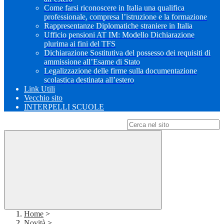
Come farsi riconoscere in Italia una qualifica
professionale, compresa l’istruzione e la formazione
Rappresentanze Diplomatiche straniere in Italia
Ufficio pensioni AT IM: Modello Dichiarazione
plurima ai fini del TFS
Dichiarazione Sostitutiva del possesso dei requisiti di
ammissione all’Esame di Stato
Legalizzazione delle firme sulla documentazione
scolastica destinata all’estero
Link Utili
Vecchio sito
INTERPELLI SCUOLE
Campo di ricerca per le pagine del sito
Home
>
Novità
>