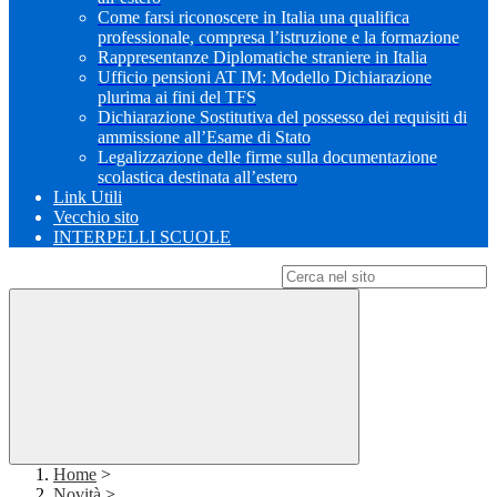
Come farsi riconoscere in Italia una qualifica
professionale, compresa l’istruzione e la formazione
Rappresentanze Diplomatiche straniere in Italia
Ufficio pensioni AT IM: Modello Dichiarazione
plurima ai fini del TFS
Dichiarazione Sostitutiva del possesso dei requisiti di
ammissione all’Esame di Stato
Legalizzazione delle firme sulla documentazione
scolastica destinata all’estero
Link Utili
Vecchio sito
INTERPELLI SCUOLE
Campo di ricerca per le pagine del sito
Home
>
Novità
>