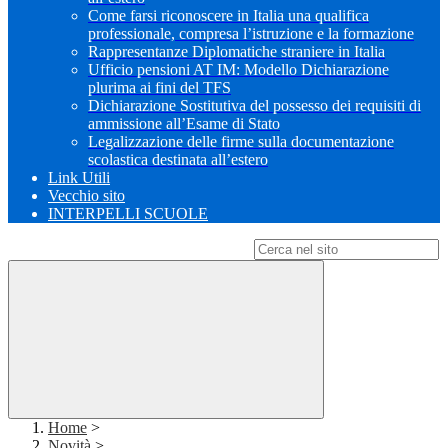
Come farsi riconoscere in Italia una qualifica
professionale, compresa l’istruzione e la formazione
Rappresentanze Diplomatiche straniere in Italia
Ufficio pensioni AT IM: Modello Dichiarazione
plurima ai fini del TFS
Dichiarazione Sostitutiva del possesso dei requisiti di
ammissione all’Esame di Stato
Legalizzazione delle firme sulla documentazione
scolastica destinata all’estero
Link Utili
Vecchio sito
INTERPELLI SCUOLE
Campo di ricerca per le pagine del sito
Home
>
Novità
>