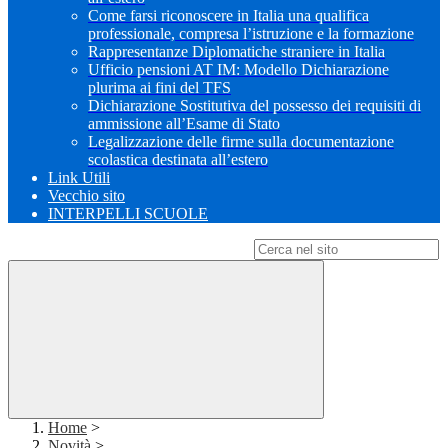
Come farsi riconoscere in Italia una qualifica
professionale, compresa l’istruzione e la formazione
Rappresentanze Diplomatiche straniere in Italia
Ufficio pensioni AT IM: Modello Dichiarazione
plurima ai fini del TFS
Dichiarazione Sostitutiva del possesso dei requisiti di
ammissione all’Esame di Stato
Legalizzazione delle firme sulla documentazione
scolastica destinata all’estero
Link Utili
Vecchio sito
INTERPELLI SCUOLE
Campo di ricerca per le pagine del sito
Home
>
Novità
>