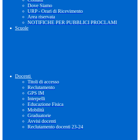
Dove Siamo
URP - Orari di Ricevimento
Area riservata
NOTIFICHE PER PUBBLICI PROCLAMI
Scuole
Docenti
Titoli di accesso
Reclutamento
GPS IM
Interpelli
Educazione Fisica
Mobilità
Graduatorie
Avvisi docenti
Reclutamento docenti 23-24