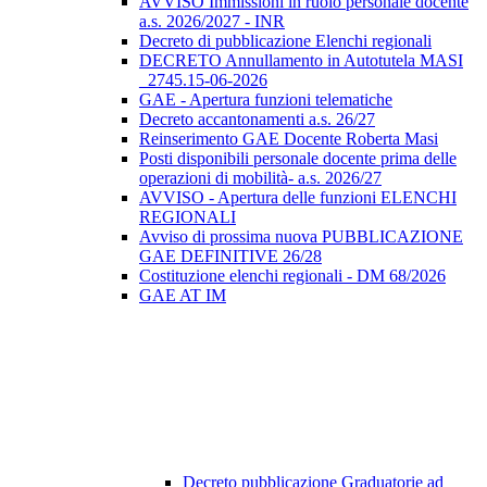
AVVISO Immissioni in ruolo personale docente
a.s. 2026/2027 - INR
Decreto di pubblicazione Elenchi regionali
DECRETO Annullamento in Autotutela MASI
_2745.15-06-2026
GAE - Apertura funzioni telematiche
Decreto accantonamenti a.s. 26/27
Reinserimento GAE Docente Roberta Masi
Posti disponibili personale docente prima delle
operazioni di mobilità- a.s. 2026/27
AVVISO - Apertura delle funzioni ELENCHI
REGIONALI
Avviso di prossima nuova PUBBLICAZIONE
GAE DEFINITIVE 26/28
Costituzione elenchi regionali - DM 68/2026
GAE AT IM
Decreto pubblicazione Graduatorie ad