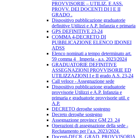
PROVVISORIE – UTILIZ. E ASS.
PROVV. DEI DOCENTI DI I E II
GRADO .
Dispositivo pubblicazione graduatorie
definitive Utilizzi e A.P. Infanzia e primaria
GPS DEFINITIVE 23-24
COMMA 4-DECRETO DI
PUBBLICAZIONE ELENCO IDONEI
ADSS
Elenco nominati a tempo determinato art.
59 comma 4_ Imperia - a.s. 2023/2024
GRADUATORIE DEFINITIVE
ASSEGNAZIONI PROVVISORIE ED
UTILIZZAZIONI I e II grado A.S. 23-24
Call veloce - Assegnazione sede
Dispositivo pubblicazione graduatorie
provvisorie Utilizzi e A.P. Infanzia e
primaria e graduatorie provvisorie util. e
A.P.
DECRETO deroghe sostegno
Decreto deroghe sostegno
Assegnazione province GM 23_24
Operazioni di assegnazione della sede -
Reclutamento per l’a.s. 2023/2024.
Docenti-DECR. GRAD. PROVVISORIA