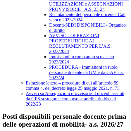
UTILIZZAZIONI e ASSEGNAZIONI
PROVVISORIE - A.S. 23-24
Reclutamento del personale docente. Call
veloce 2023-2024
Docenti-SEDI DISPONIBILI - Organico
di diritto
AVVISO - OPERAZIONI
PROPEDEUTICHE AL
RECLUTAMENTO PER L’A.S.
2023/2024
Immissioni in ruolo anno scolastico
2023/2024
PROCEDURA - Immissioni in ruolo
personale docente da GM e da GAE a.s.
2023/24
Estrazione lettere – procedure di cui all’articolo 59,
comma 4, del decreto-legge 25 maggio 2021, n. 73
Avviso su Assegnazioni provvisorie- I docenti assunti
da GPS sostegno e concorso straordinario bis nel
2022/23
Posti disponibili personale docente prima
delle operazioni di mobilità- a.s. 2026/27