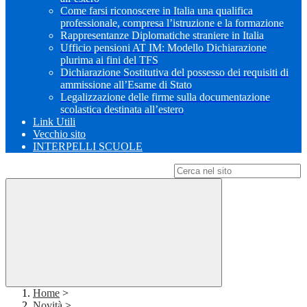
Come farsi riconoscere in Italia una qualifica
professionale, compresa l’istruzione e la formazione
Rappresentanze Diplomatiche straniere in Italia
Ufficio pensioni AT IM: Modello Dichiarazione
plurima ai fini del TFS
Dichiarazione Sostitutiva del possesso dei requisiti di
ammissione all’Esame di Stato
Legalizzazione delle firme sulla documentazione
scolastica destinata all’estero
Link Utili
Vecchio sito
INTERPELLI SCUOLE
Campo di ricerca per le pagine del sito
Home
>
Novità
>