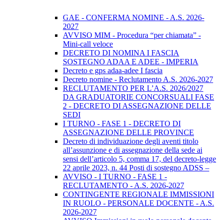
GAE - CONFERMA NOMINE - A.S. 2026-
2027
AVVISO MIM - Procedura “per chiamata” -
Mini-call veloce
DECRETO DI NOMINA I FASCIA
SOSTEGNO ADAA E ADEE - IMPERIA
Decreto e gps adaa-adee I fascia
Decreto nomine - Reclutamento A.S. 2026-2027
RECLUTAMENTO PER L’A.S. 2026/2027
DA GRADUATORIE CONCORSUALI FASE
2 - DECRETO DI ASSEGNAZIONE DELLE
SEDI
I TURNO - FASE 1 - DECRETO DI
ASSEGNAZIONE DELLE PROVINCE
Decreto di individuazione degli aventi titolo
all’assunzione e di assegnazione della sede ai
sensi dell’articolo 5, comma 17, del decreto-legge
22 aprile 2023, n. 44 Posti di sostegno ADSS –
AVVISO - I TURNO - FASE 1 -
RECLUTAMENTO - A.S. 2026-2027
CONTINGENTE REGIONALE IMMISSIONI
IN RUOLO - PERSONALE DOCENTE - A.S.
2026-2027