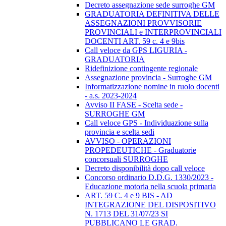
Decreto assegnazione sede surroghe GM
GRADUATORIA DEFINITIVA DELLE
ASSEGNAZIONI PROVVISORIE
PROVINCIALI e INTERPROVINCIALI
DOCENTI ART. 59 c. 4 e 9bis
Call veloce da GPS LIGURIA -
GRADUATORIA
Ridefinizione contingente regionale
Assegnazione provincia - Surroghe GM
Informatizzazione nomine in ruolo docenti
- a.s. 2023-2024
Avviso II FASE - Scelta sede -
SURROGHE GM
Call veloce GPS - Individuazione sulla
provincia e scelta sedi
AVVISO - OPERAZIONI
PROPEDEUTICHE - Graduatorie
concorsuali SURROGHE
Decreto disponibilità dopo call veloce
Concorso ordinario D.D.G. 1330/2023 -
Educazione motoria nella scuola primaria
ART. 59 C. 4 e 9 BIS - AD
INTEGRAZIONE DEL DISPOSITIVO
N. 1713 DEL 31/07/23 SI
PUBBLICANO LE GRAD.