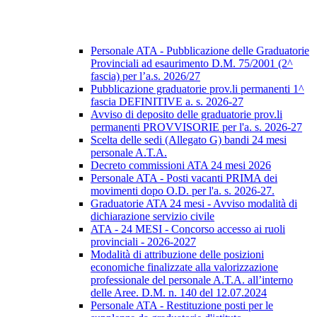
Personale ATA - Pubblicazione delle Graduatorie
Provinciali ad esaurimento D.M. 75/2001 (2^
fascia) per l’a.s. 2026/27
Pubblicazione graduatorie prov.li permanenti 1^
fascia DEFINITIVE a. s. 2026-27
Avviso di deposito delle graduatorie prov.li
permanenti PROVVISORIE per l'a. s. 2026-27
Scelta delle sedi (Allegato G) bandi 24 mesi
personale A.T.A.
Decreto commissioni ATA 24 mesi 2026
Personale ATA - Posti vacanti PRIMA dei
movimenti dopo O.D. per l'a. s. 2026-27.
Graduatorie ATA 24 mesi - Avviso modalità di
dichiarazione servizio civile
ATA - 24 MESI - Concorso accesso ai ruoli
provinciali - 2026-2027
Modalità di attribuzione delle posizioni
economiche finalizzate alla valorizzazione
professionale del personale A.T.A. all’interno
delle Aree. D.M. n. 140 del 12.07.2024
Personale ATA - Restituzione posti per le