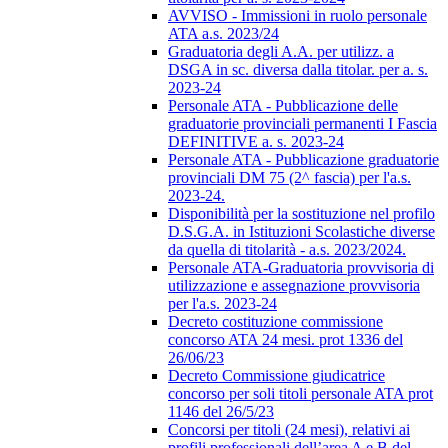
AVVISO - Immissioni in ruolo personale
ATA a.s. 2023/24
Graduatoria degli A.A. per utilizz. a
DSGA in sc. diversa dalla titolar. per a. s.
2023-24
Personale ATA - Pubblicazione delle
graduatorie provinciali permanenti I Fascia
DEFINITIVE a. s. 2023-24
Personale ATA - Pubblicazione graduatorie
provinciali DM 75 (2^ fascia) per l'a.s.
2023-24.
Disponibilità per la sostituzione nel profilo
D.S.G.A. in Istituzioni Scolastiche diverse
da quella di titolarità - a.s. 2023/2024.
Personale ATA-Graduatoria provvisoria di
utilizzazione e assegnazione provvisoria
per l'a.s. 2023-24
Decreto costituzione commissione
concorso ATA 24 mesi. prot 1336 del
26/06/23
Decreto Commissione giudicatrice
concorso per soli titoli personale ATA prot
1146 del 26/5/23
Concorsi per titoli (24 mesi), relativi ai
profili professionali dell’area A e B del