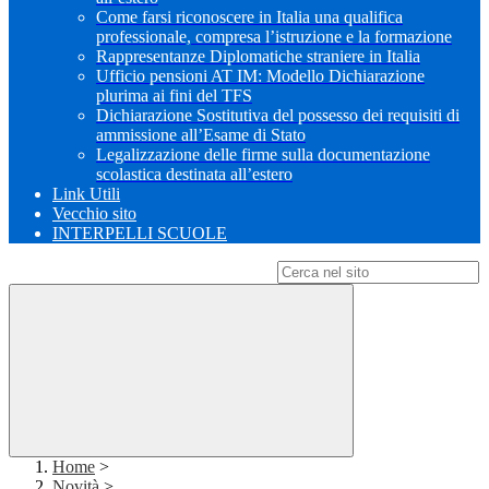
Come farsi riconoscere in Italia una qualifica
professionale, compresa l’istruzione e la formazione
Rappresentanze Diplomatiche straniere in Italia
Ufficio pensioni AT IM: Modello Dichiarazione
plurima ai fini del TFS
Dichiarazione Sostitutiva del possesso dei requisiti di
ammissione all’Esame di Stato
Legalizzazione delle firme sulla documentazione
scolastica destinata all’estero
Link Utili
Vecchio sito
INTERPELLI SCUOLE
Campo di ricerca per le pagine del sito
Home
>
Novità
>