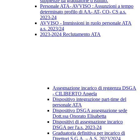
supplenze da graduatorie d'istituto.
Personale ATA- AVVISO : Assunzioni a tempo
determinato profilo di AA- AT- CO- CS a.s.
2023-24
AVVISO - Immissioni in ruolo personale ATA
a.s. 2023/24
2023-2024 Reclutamento ATA
Assegnazione incarico di reggenza DSGA
- CILIBERTO Angela
Dispositivo integrazione part-time del
personale ATA
Dispositivo DSGA assegnazione sede
Dott.ssa Onorato Elisabetta
Dispositivi di assegnazione incarico
DSGA per l'a.s. 2023-24
Graduatoria definitiva per incarico di
Direttori S.G.A. – A.S. 2023/2024