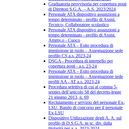
Graduatoria provvisoria per copertura posti
di Direttori S.G.A. – A.S. 2023/2024
Personale ATA dispositivo assunzioni a
tempo determinato - profilo di Assist.
Tecnico- Collaboratore scolastico
Personale ATA dispositivo assunzioni a
tempo determinato - profilo di Assist.
Ammv.o - Cuoco
Personale ATA – Esito procedura di
immissione in ruolo – Assegnazione sede
profilo CS a.s. 2023-24
DSGA - Procedura di interpello per
copertura posti - a.s. 23-24
Personale ATA – Esito procedura di
immissione in ruolo – Assegnazione sede
profili AA - AT a.s. 2023-24
Procedura selettiva di cui al comma 5-
septies dell’articolo 58 del decreto-legge
21 giugno 2013, n. 69
Reclutamento e servizio del personale Ex-
LSU. Bando di concorso per il personale
Ex-LSU
Dispositivo Utilizzazione degli A. A. sul
profilo di D.S.G.A. in sc. div. dalla
titolarità per a. s. 2023-2024