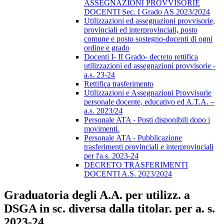
ASSEGNAZIONI PROVVISORIE
DOCENTI Sec. I Grado AS 2023/2024
Utilizzazioni ed assegnazioni provvisorie,
provinciali ed interprovinciali, posto
comune e posto sostegno-docenti di ogni
ordine e grado
Docenti I- II Grado- decreto rettifica
utilizzazioni ed assegnazioni provvisorie -
a.s. 23-24
Rettifica trasferimento
Utilizzazioni e Assegnazioni Provvisorie
personale docente, educativo ed A.T.A. –
a.s. 2023/24
Personale ATA - Posti disponibili dopo i
movimenti.
Personale ATA - Pubblicazione
trasferimenti provinciali e interprovinciali
per l'a.s. 2023-24
DECRETO TRASFERIMENTI
DOCENTI A.S. 2023/2024
Graduatoria degli A.A. per utilizz. a
DSGA in sc. diversa dalla titolar. per a. s.
2023-24