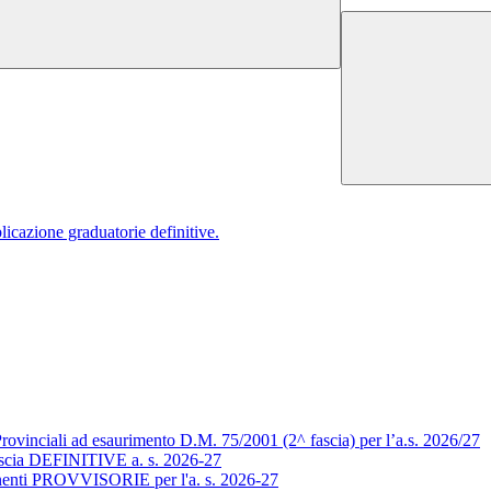
azione graduatorie definitive.
rovinciali ad esaurimento D.M. 75/2001 (2^ fascia) per l’a.s. 2026/27
fascia DEFINITIVE a. s. 2026-27
manenti PROVVISORIE per l'a. s. 2026-27