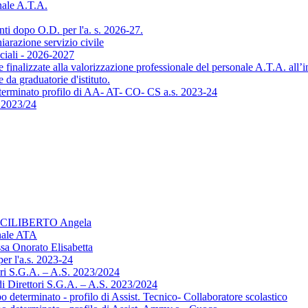
nale A.T.A.
i dopo O.D. per l'a. s. 2026-27.
arazione servizio civile
ciali - 2026-2027
 finalizzate alla valorizzazione professionale del personale A.T.A. all
da graduatorie d'istituto.
erminato profilo di AA- AT- CO- CS a.s. 2023-24
 2023/24
 - CILIBERTO Angela
onale ATA
sa Onorato Elisabetta
er l'a.s. 2023-24
tori S.G.A. – A.S. 2023/2024
di Direttori S.G.A. – A.S. 2023/2024
 determinato - profilo di Assist. Tecnico- Collaboratore scolastico