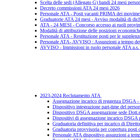
Scelta delle sedi (Allegato G) bandi 24 mesi perso
Decreto commissioni ATA 24 mesi 2026
Personale ATA - Posti vacanti PRIMA dei moviment
Graduatorie ATA 24 mesi - Avviso modalità di dichi
ATA - 24 MESI - Concorso accesso ai ruoli provin
Modalità di attribuzione delle posizioni economiche
Personale ATA - Restituzione posti per le supplenze 
Personale ATA- AVVISO : Assunzioni a tempo det
AVVISO - Immissioni in ruolo personale ATA a.s.
2023-2024 Reclutamento ATA
Assegnazione incarico di reggenza DSGA
Dispositivo integrazione part-time del pers
Dispositivo DSGA assegnazione sede Dott.s
Dispositivi di assegnazione incarico DSGA p
Graduatoria definitiva per incarico di Diret
Graduatoria provvisoria per copertura posti 
Personale ATA dispositivo assunzioni a tempo