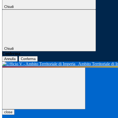
Chiudi
Chiudi
Conferma
Annulla
Conferma
Ambito Territoriale di 
close