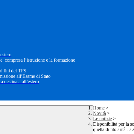
’estero
le, compresa l’istruzione e la formazione
i fini del TFS
mmissione all’Esame di Stato
 destinata all’estero
Home
>
Novità
>
Le notizie
>
Disponibilità per la s
quella di titolarità - 