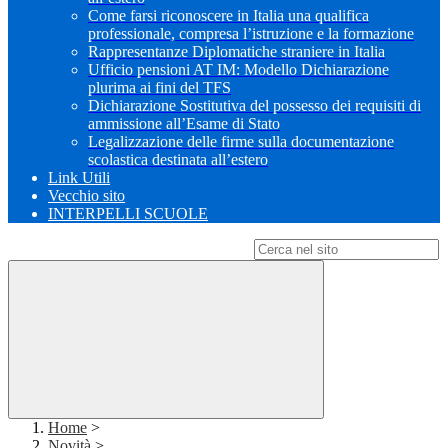
Come farsi riconoscere in Italia una qualifica
professionale, compresa l’istruzione e la formazione
Rappresentanze Diplomatiche straniere in Italia
Ufficio pensioni AT IM: Modello Dichiarazione
plurima ai fini del TFS
Dichiarazione Sostitutiva del possesso dei requisiti di
ammissione all’Esame di Stato
Legalizzazione delle firme sulla documentazione
scolastica destinata all’estero
Link Utili
Vecchio sito
INTERPELLI SCUOLE
Campo di ricerca per le pagine del sito
Home
>
Novità
>