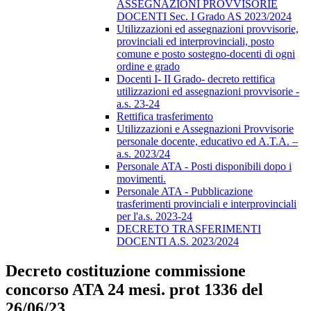
ASSEGNAZIONI PROVVISORIE
DOCENTI Sec. I Grado AS 2023/2024
Utilizzazioni ed assegnazioni provvisorie,
provinciali ed interprovinciali, posto
comune e posto sostegno-docenti di ogni
ordine e grado
Docenti I- II Grado- decreto rettifica
utilizzazioni ed assegnazioni provvisorie -
a.s. 23-24
Rettifica trasferimento
Utilizzazioni e Assegnazioni Provvisorie
personale docente, educativo ed A.T.A. –
a.s. 2023/24
Personale ATA - Posti disponibili dopo i
movimenti.
Personale ATA - Pubblicazione
trasferimenti provinciali e interprovinciali
per l'a.s. 2023-24
DECRETO TRASFERIMENTI
DOCENTI A.S. 2023/2024
Decreto costituzione commissione
concorso ATA 24 mesi. prot 1336 del
26/06/23