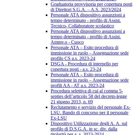
Graduatoria provvisoria per copertura posti
di Direttori S.G.A. – A.S. 2023/2024
Personale ATA dispositivo assunzioni a
tempo determinato - profilo di Assist.
Tecnico- Collaboratore scolastico
Personale ATA dispositivo assunzioni a
tempo determinato - profilo di Assist.
Ammv.o - Cuoco
Personale ATA – Esito procedura di
immissione in ruolo – Assegnazione sede
profilo CS a.s. 2023-24
DSGA - Procedura di interpello per
copertura posti - a.s. 23-24
Personale ATA – Esito procedura di
immissione in ruolo – Assegnazione sede
profili AA - AT a.s. 2023-24
Procedura selettiva di cui al comma 5-
septies dell’articolo 58 del decreto-legge
21 giugno 2013, n. 69
Reclutamento e servizio del personale Ex-
LSU. Bando di concorso per il personale
Ex-LSU
Dispositivo Utilizzazione degli A. A. sul
profilo di D.S.G.A. in sc. div. dalla
titolarità per a. s. 2023-2024