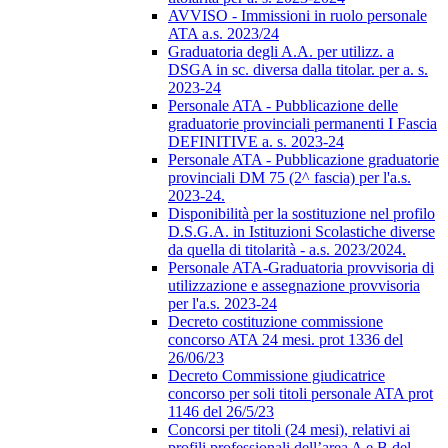
AVVISO - Immissioni in ruolo personale
ATA a.s. 2023/24
Graduatoria degli A.A. per utilizz. a
DSGA in sc. diversa dalla titolar. per a. s.
2023-24
Personale ATA - Pubblicazione delle
graduatorie provinciali permanenti I Fascia
DEFINITIVE a. s. 2023-24
Personale ATA - Pubblicazione graduatorie
provinciali DM 75 (2^ fascia) per l'a.s.
2023-24.
Disponibilità per la sostituzione nel profilo
D.S.G.A. in Istituzioni Scolastiche diverse
da quella di titolarità - a.s. 2023/2024.
Personale ATA-Graduatoria provvisoria di
utilizzazione e assegnazione provvisoria
per l'a.s. 2023-24
Decreto costituzione commissione
concorso ATA 24 mesi. prot 1336 del
26/06/23
Decreto Commissione giudicatrice
concorso per soli titoli personale ATA prot
1146 del 26/5/23
Concorsi per titoli (24 mesi), relativi ai
profili professionali dell’area A e B del