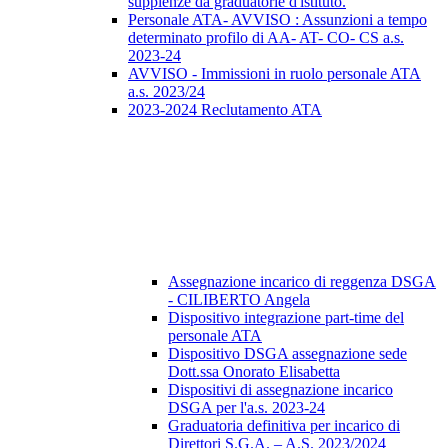
supplenze da graduatorie d'istituto.
Personale ATA- AVVISO : Assunzioni a tempo
determinato profilo di AA- AT- CO- CS a.s.
2023-24
AVVISO - Immissioni in ruolo personale ATA
a.s. 2023/24
2023-2024 Reclutamento ATA
Assegnazione incarico di reggenza DSGA
- CILIBERTO Angela
Dispositivo integrazione part-time del
personale ATA
Dispositivo DSGA assegnazione sede
Dott.ssa Onorato Elisabetta
Dispositivi di assegnazione incarico
DSGA per l'a.s. 2023-24
Graduatoria definitiva per incarico di
Direttori S.G.A. – A.S. 2023/2024