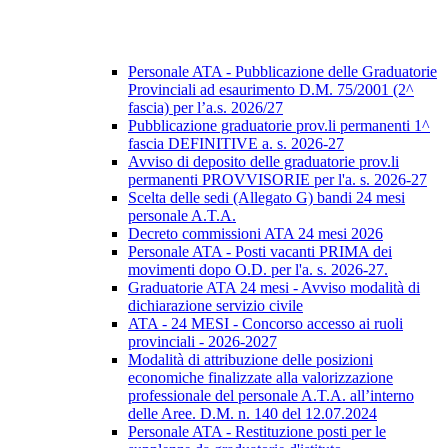
Personale ATA - Pubblicazione delle Graduatorie
Provinciali ad esaurimento D.M. 75/2001 (2^
fascia) per l’a.s. 2026/27
Pubblicazione graduatorie prov.li permanenti 1^
fascia DEFINITIVE a. s. 2026-27
Avviso di deposito delle graduatorie prov.li
permanenti PROVVISORIE per l'a. s. 2026-27
Scelta delle sedi (Allegato G) bandi 24 mesi
personale A.T.A.
Decreto commissioni ATA 24 mesi 2026
Personale ATA - Posti vacanti PRIMA dei
movimenti dopo O.D. per l'a. s. 2026-27.
Graduatorie ATA 24 mesi - Avviso modalità di
dichiarazione servizio civile
ATA - 24 MESI - Concorso accesso ai ruoli
provinciali - 2026-2027
Modalità di attribuzione delle posizioni
economiche finalizzate alla valorizzazione
professionale del personale A.T.A. all’interno
delle Aree. D.M. n. 140 del 12.07.2024
Personale ATA - Restituzione posti per le