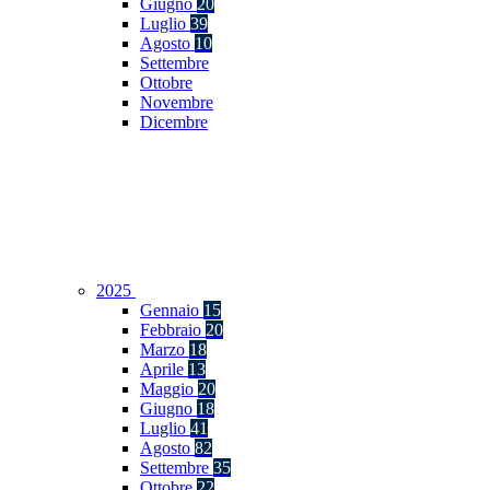
Giugno
20
Luglio
39
Agosto
10
Settembre
Ottobre
Novembre
Dicembre
2025
Gennaio
15
Febbraio
20
Marzo
18
Aprile
13
Maggio
20
Giugno
18
Luglio
41
Agosto
82
Settembre
35
Ottobre
22