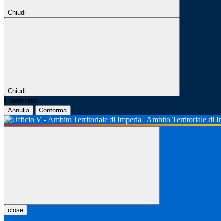
Chiudi
Chiudi
Conferma
Annulla
Conferma
Ambito Territoriale di 
close