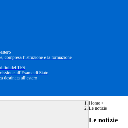
’estero
le, compresa l’istruzione e la formazione
i fini del TFS
mmissione all’Esame di Stato
 destinata all’estero
Home
>
Le notizie
Le notizie