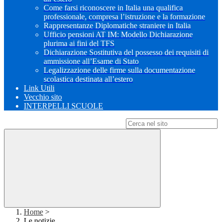
Come farsi riconoscere in Italia una qualifica
professionale, compresa l’istruzione e la formazione
Rappresentanze Diplomatiche straniere in Italia
Ufficio pensioni AT IM: Modello Dichiarazione
plurima ai fini del TFS
Dichiarazione Sostitutiva del possesso dei requisiti di
ammissione all’Esame di Stato
Legalizzazione delle firme sulla documentazione
scolastica destinata all’estero
Link Utili
Vecchio sito
INTERPELLI SCUOLE
Campo di ricerca per le pagine del sito
Home
>
Le notizie