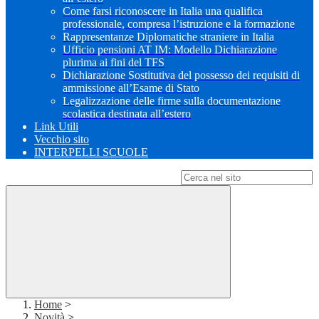
Come farsi riconoscere in Italia una qualifica
professionale, compresa l’istruzione e la formazione
Rappresentanze Diplomatiche straniere in Italia
Ufficio pensioni AT IM: Modello Dichiarazione
plurima ai fini del TFS
Dichiarazione Sostitutiva del possesso dei requisiti di
ammissione all’Esame di Stato
Legalizzazione delle firme sulla documentazione
scolastica destinata all’estero
Link Utili
Vecchio sito
INTERPELLI SCUOLE
Campo di ricerca per le pagine del sito
Home
>
Novità
>