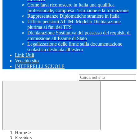
Come farsi riconoscere in Italia una qualifica
professionale, compresa l’istruzione e la formazione
Rappresentanze Diplomatiche straniere in Italia
Ufficio pensioni AT IM: Modello Dichiarazione
plurima ai fini del TFS
Dichiarazione Sostitutiva del possesso dei requisiti di
ammissione all’Esame di Stato
Legalizzazione delle firme sulla documentazione
scolastica destinata all’estero
Link Utili
Vecchio sito
INTERPELLI SCUOLE
Campo di ricerca per le pagine del sito
Home
>
Novità
>