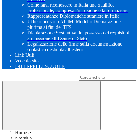
Come farsi riconoscere in Italia una qualifica
professionale, compresa l’istruzione e la formazione
Rappresentanze Diplomatiche straniere in Italia
Ufficio pensioni AT IM: Modello Dichiarazione
plurima ai fini del TFS
Dichiarazione Sostitutiva del possesso dei requisiti di
ammissione all’Esame di Stato
Legalizzazione delle firme sulla documentazione
scolastica destinata all’estero
Link Utili
Vecchio sito
INTERPELLI SCUOLE
Campo di ricerca per le pagine del sito
Home
>
Novità
>