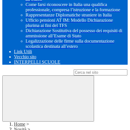
Come farsi riconoscere in Italia una qualifica
professionale, compresa l’istruzione e la formazione
Rappresentanze Diplomatiche straniere in Italia
Ufficio pensioni AT IM: Modello Dichiarazione
plurima ai fini del TFS
Dichiarazione Sostitutiva del possesso dei requisiti di
ammissione all’Esame di Stato
Legalizzazione delle firme sulla documentazione
scolastica destinata all’estero
Link Utili
Vecchio sito
INTERPELLI SCUOLE
Campo di ricerca per le pagine del sito
Home
>
Novità
>