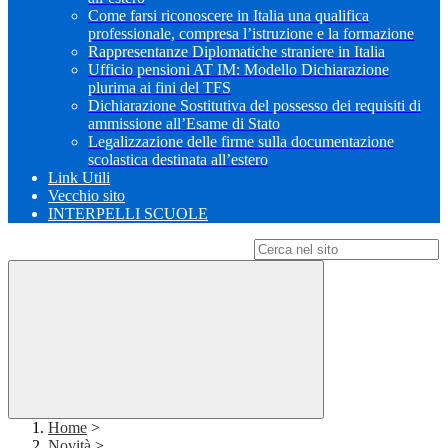
Come farsi riconoscere in Italia una qualifica
professionale, compresa l’istruzione e la formazione
Rappresentanze Diplomatiche straniere in Italia
Ufficio pensioni AT IM: Modello Dichiarazione
plurima ai fini del TFS
Dichiarazione Sostitutiva del possesso dei requisiti di
ammissione all’Esame di Stato
Legalizzazione delle firme sulla documentazione
scolastica destinata all’estero
Link Utili
Vecchio sito
INTERPELLI SCUOLE
Campo di ricerca per le pagine del sito
Home
>
Novità
>