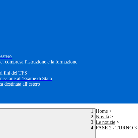
’estero
le, compresa l’istruzione e la formazione
i fini del TFS
mmissione all’Esame di Stato
 destinata all’estero
Home
>
Novità
>
Le notizie
>
FASE 2 - TURNO 