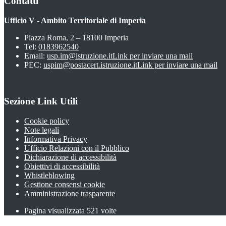
Contatti
Ufficio V - Ambito Territoriale di Imperia
Piazza Roma, 2 – 18100 Imperia
Tel:
0183962540
Email:
usp.im@istruzione.it
Link per inviare una mail
PEC:
uspim@postacert.istruzione.it
Link per inviare una mail
Sezione Link Utili
Cookie policy
Note legali
Informativa Privacy
Ufficio Relazioni con il Pubblico
Dichiarazione di accessibilità
Obiettivi di accessibilità
Whistleblowing
Gestione consensi cookie
Amministrazione trasparente
Pagina visualizzata
521
volte