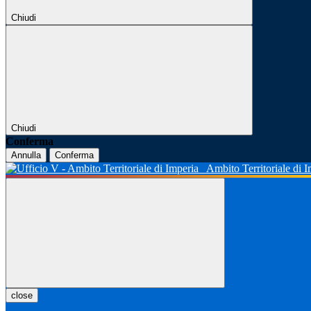
Chiudi
Chiudi
Conferma
Annulla
Conferma
Ambito Territoriale di 
close