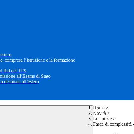
’estero
le, compresa l’istruzione e la formazione
i fini del TFS
mmissione all’Esame di Stato
 destinata all’estero
Home
>
Novità
>
Le notizie
>
Fasce di complessità 