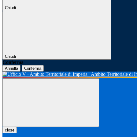
Chiudi
Chiudi
Conferma
Annulla
Conferma
Ambito Territoriale di 
close