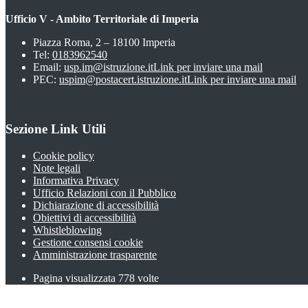
Ufficio V - Ambito Territoriale di Imperia
Piazza Roma, 2 – 18100 Imperia
Tel:
0183962540
Email:
usp.im@istruzione.it
Link per inviare una mail
PEC:
uspim@postacert.istruzione.it
Link per inviare una mail
Sezione Link Utili
Cookie policy
Note legali
Informativa Privacy
Ufficio Relazioni con il Pubblico
Dichiarazione di accessibilità
Obiettivi di accessibilità
Whistleblowing
Gestione consensi cookie
Amministrazione trasparente
Pagina visualizzata
778
volte