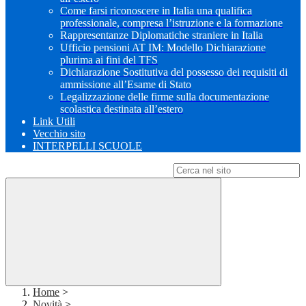
Come farsi riconoscere in Italia una qualifica
professionale, compresa l’istruzione e la formazione
Rappresentanze Diplomatiche straniere in Italia
Ufficio pensioni AT IM: Modello Dichiarazione
plurima ai fini del TFS
Dichiarazione Sostitutiva del possesso dei requisiti di
ammissione all’Esame di Stato
Legalizzazione delle firme sulla documentazione
scolastica destinata all’estero
Link Utili
Vecchio sito
INTERPELLI SCUOLE
Campo di ricerca per le pagine del sito
Home
>
Novità
>