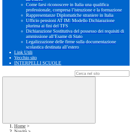
Come farsi riconoscere in Italia una qualifica
professionale, compresa l’istruzione e la formazione
Rappresentanze Diplomatiche straniere in Italia
Ufficio pensioni AT IM: Modello Dichiarazione
plurima ai fini del TFS
Dichiarazione Sostitutiva del possesso dei requisiti di
ammissione all’Esame di Stato
Legalizzazione delle firme sulla documentazione
scolastica destinata all’estero
Link Utili
Vecchio sito
INTERPELLI SCUOLE
Campo di ricerca per le pagine del sito
Home
>
Novità
>