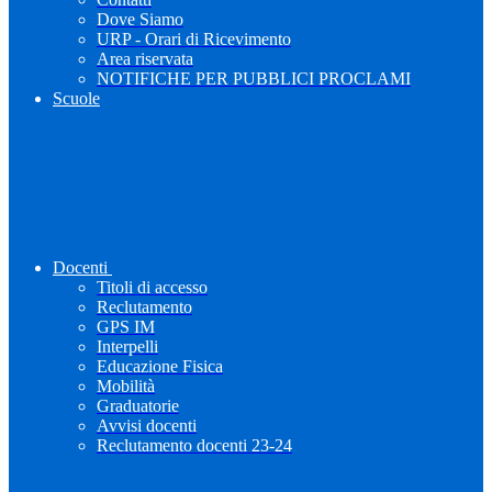
Dove Siamo
URP - Orari di Ricevimento
Area riservata
NOTIFICHE PER PUBBLICI PROCLAMI
Scuole
Docenti
Titoli di accesso
Reclutamento
GPS IM
Interpelli
Educazione Fisica
Mobilità
Graduatorie
Avvisi docenti
Reclutamento docenti 23-24