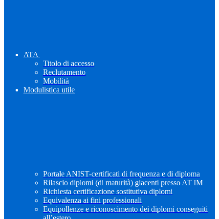
ATA
Titolo di accesso
Reclutamento
Mobilità
Modulistica utile
Portale ANIST-certificati di frequenza e di diploma
Rilascio diplomi (di maturità) giacenti presso AT IM
Richiesta certificazione sostitutiva diplomi
Equivalenza ai fini professionali
Equipollenze e riconoscimento dei diplomi conseguiti
all’estero