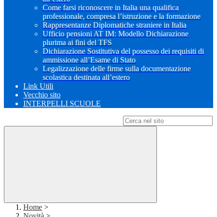
Come farsi riconoscere in Italia una qualifica
professionale, compresa l’istruzione e la formazione
Rappresentanze Diplomatiche straniere in Italia
Ufficio pensioni AT IM: Modello Dichiarazione
plurima ai fini del TFS
Dichiarazione Sostitutiva del possesso dei requisiti di
ammissione all’Esame di Stato
Legalizzazione delle firme sulla documentazione
scolastica destinata all’estero
Link Utili
Vecchio sito
INTERPELLI SCUOLE
Campo di ricerca per le pagine del sito
Home
>
Novità
>