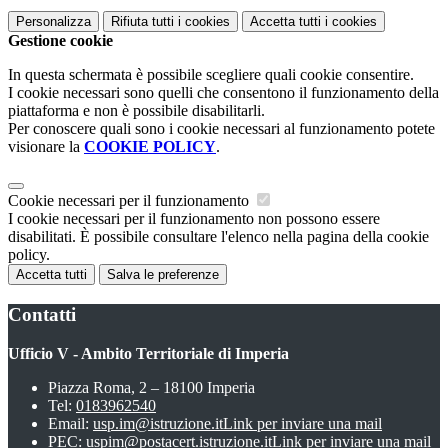
Personalizza
Rifiuta tutti
i cookies
Accetta tutti
i cookies
Gestione cookie
In questa schermata è possibile scegliere quali cookie consentire.
I cookie necessari sono quelli che consentono il funzionamento della
piattaforma e non è possibile disabilitarli.
Per conoscere quali sono i cookie necessari al funzionamento potete
visionare la
COOKIE POLICY
.
Cookie necessari per il funzionamento
I cookie necessari per il funzionamento non possono essere
disabilitati. È possibile consultare l'elenco nella pagina della cookie
policy.
Accetta tutti
Salva le preferenze
Contatti
Ufficio V - Ambito Territoriale di Imperia
Piazza Roma, 2 – 18100 Imperia
Tel:
0183962540
Email:
usp.im@istruzione.it
Link per inviare una mail
PEC:
uspim@postacert.istruzione.it
Link per inviare una mail