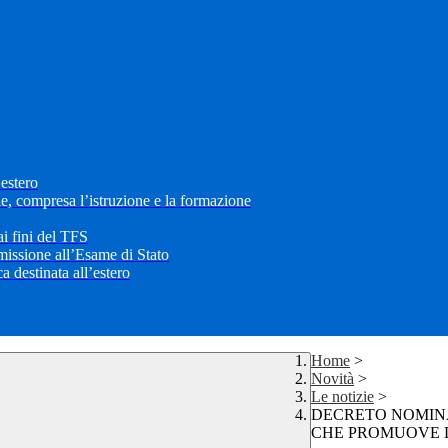
’estero
le, compresa l’istruzione e la formazione
i fini del TFS
mmissione all’Esame di Stato
 destinata all’estero
Home
>
Novità
>
Le notizie
>
DECRETO NOMINA
CHE PROMUOVE LA