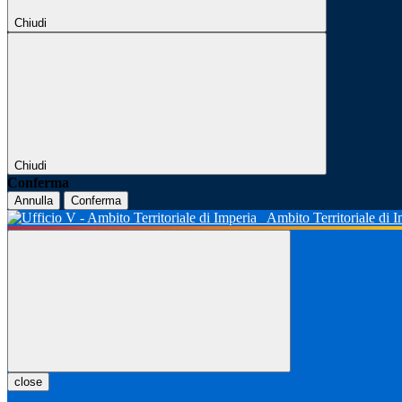
Chiudi
Chiudi
Conferma
Annulla
Conferma
Ambito Territoriale di 
close