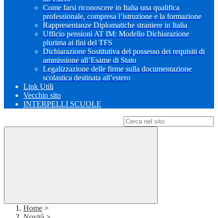
Come farsi riconoscere in Italia una qualifica
professionale, compresa l’istruzione e la formazione
Rappresentanze Diplomatiche straniere in Italia
Ufficio pensioni AT IM: Modello Dichiarazione
plurima ai fini del TFS
Dichiarazione Sostitutiva del possesso dei requisiti di
ammissione all’Esame di Stato
Legalizzazione delle firme sulla documentazione
scolastica destinata all’estero
Link Utili
Vecchio sito
INTERPELLI SCUOLE
Campo di ricerca per le pagine del sito
Home
>
Novità
>