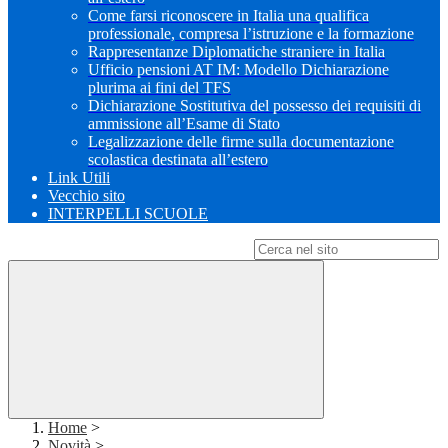
Come farsi riconoscere in Italia una qualifica
professionale, compresa l’istruzione e la formazione
Rappresentanze Diplomatiche straniere in Italia
Ufficio pensioni AT IM: Modello Dichiarazione
plurima ai fini del TFS
Dichiarazione Sostitutiva del possesso dei requisiti di
ammissione all’Esame di Stato
Legalizzazione delle firme sulla documentazione
scolastica destinata all’estero
Link Utili
Vecchio sito
INTERPELLI SCUOLE
Campo di ricerca per le pagine del sito
Home
>
Novità
>