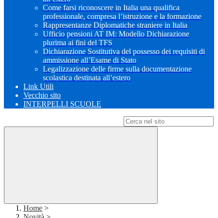
Come farsi riconoscere in Italia una qualifica
professionale, compresa l’istruzione e la formazione
Rappresentanze Diplomatiche straniere in Italia
Ufficio pensioni AT IM: Modello Dichiarazione
plurima ai fini del TFS
Dichiarazione Sostitutiva del possesso dei requisiti di
ammissione all’Esame di Stato
Legalizzazione delle firme sulla documentazione
scolastica destinata all’estero
Link Utili
Vecchio sito
INTERPELLI SCUOLE
Campo di ricerca per le pagine del sito
Home
>
Novità
>