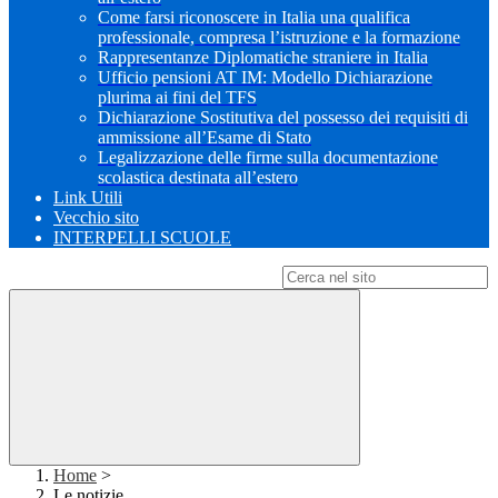
Come farsi riconoscere in Italia una qualifica
professionale, compresa l’istruzione e la formazione
Rappresentanze Diplomatiche straniere in Italia
Ufficio pensioni AT IM: Modello Dichiarazione
plurima ai fini del TFS
Dichiarazione Sostitutiva del possesso dei requisiti di
ammissione all’Esame di Stato
Legalizzazione delle firme sulla documentazione
scolastica destinata all’estero
Link Utili
Vecchio sito
INTERPELLI SCUOLE
Campo di ricerca per le pagine del sito
Home
>
Le notizie