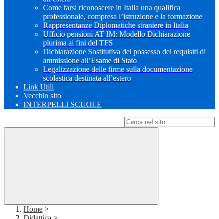
Come farsi riconoscere in Italia una qualifica
professionale, compresa l’istruzione e la formazione
Rappresentanze Diplomatiche straniere in Italia
Ufficio pensioni AT IM: Modello Dichiarazione
plurima ai fini del TFS
Dichiarazione Sostitutiva del possesso dei requisiti di
ammissione all’Esame di Stato
Legalizzazione delle firme sulla documentazione
scolastica destinata all’estero
Link Utili
Vecchio sito
INTERPELLI SCUOLE
Campo di ricerca per le pagine del sito
Home
>
Didattica
>