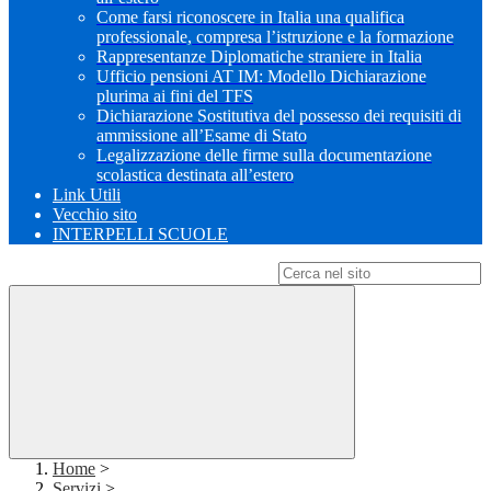
Come farsi riconoscere in Italia una qualifica
professionale, compresa l’istruzione e la formazione
Rappresentanze Diplomatiche straniere in Italia
Ufficio pensioni AT IM: Modello Dichiarazione
plurima ai fini del TFS
Dichiarazione Sostitutiva del possesso dei requisiti di
ammissione all’Esame di Stato
Legalizzazione delle firme sulla documentazione
scolastica destinata all’estero
Link Utili
Vecchio sito
INTERPELLI SCUOLE
Campo di ricerca per le pagine del sito
Home
>
Servizi
>