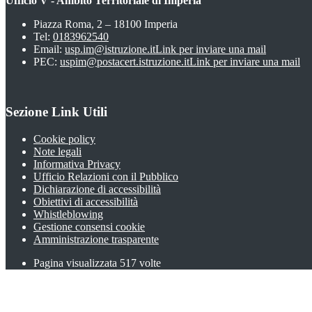
Ufficio V - Ambito Territoriale di Imperia
Piazza Roma, 2 – 18100 Imperia
Tel:
0183962540
Email:
usp.im@istruzione.it
Link per inviare una mail
PEC:
uspim@postacert.istruzione.it
Link per inviare una mail
Sezione Link Utili
Cookie policy
Note legali
Informativa Privacy
Ufficio Relazioni con il Pubblico
Dichiarazione di accessibilità
Obiettivi di accessibilità
Whistleblowing
Gestione consensi cookie
Amministrazione trasparente
Pagina visualizzata
517
volte