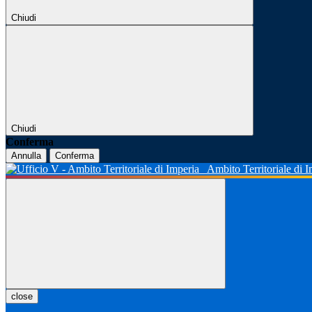
Chiudi
Chiudi
Conferma
Annulla
Conferma
Ambito Territoriale di 
close