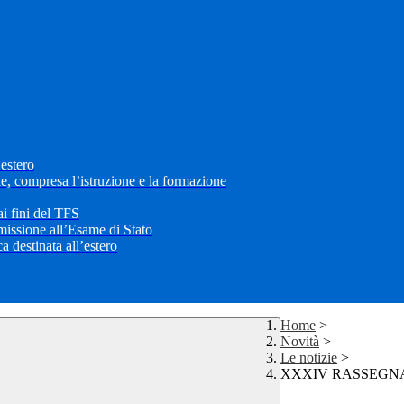
’estero
le, compresa l’istruzione e la formazione
i fini del TFS
mmissione all’Esame di Stato
 destinata all’estero
Home
>
Novità
>
Le notizie
>
XXXIV RASSEGN