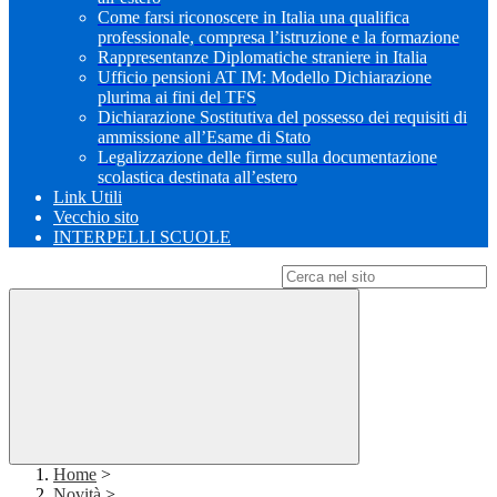
Come farsi riconoscere in Italia una qualifica
professionale, compresa l’istruzione e la formazione
Rappresentanze Diplomatiche straniere in Italia
Ufficio pensioni AT IM: Modello Dichiarazione
plurima ai fini del TFS
Dichiarazione Sostitutiva del possesso dei requisiti di
ammissione all’Esame di Stato
Legalizzazione delle firme sulla documentazione
scolastica destinata all’estero
Link Utili
Vecchio sito
INTERPELLI SCUOLE
Campo di ricerca per le pagine del sito
Home
>
Novità
>