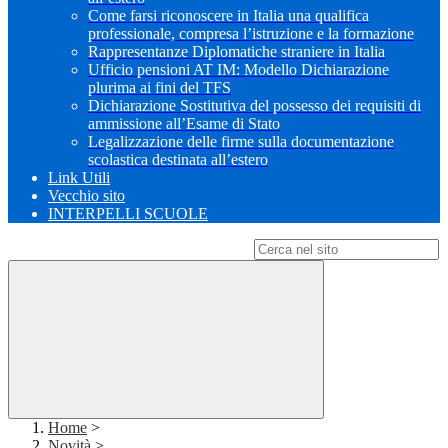
Come farsi riconoscere in Italia una qualifica
professionale, compresa l’istruzione e la formazione
Rappresentanze Diplomatiche straniere in Italia
Ufficio pensioni AT IM: Modello Dichiarazione
plurima ai fini del TFS
Dichiarazione Sostitutiva del possesso dei requisiti di
ammissione all’Esame di Stato
Legalizzazione delle firme sulla documentazione
scolastica destinata all’estero
Link Utili
Vecchio sito
INTERPELLI SCUOLE
Campo di ricerca per le pagine del sito
Home
>
Novità
>