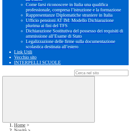
Come farsi riconoscere in Italia una qualifica
professionale, compresa l’istruzione e la formazione
Rappresentanze Diplomatiche straniere in Italia
Ufficio pensioni AT IM: Modello Dichiarazione
plurima ai fini del TFS
Dichiarazione Sostitutiva del possesso dei requisiti di
ammissione all’Esame di Stato
Legalizzazione delle firme sulla documentazione
scolastica destinata all’estero
Link Utili
Vecchio sito
INTERPELLI SCUOLE
Campo di ricerca per le pagine del sito
Home
>
Novità
>