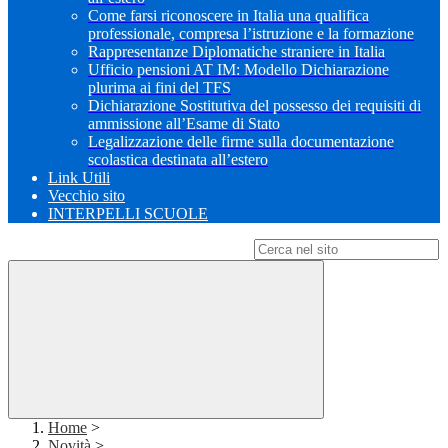
Come farsi riconoscere in Italia una qualifica
professionale, compresa l’istruzione e la formazione
Rappresentanze Diplomatiche straniere in Italia
Ufficio pensioni AT IM: Modello Dichiarazione
plurima ai fini del TFS
Dichiarazione Sostitutiva del possesso dei requisiti di
ammissione all’Esame di Stato
Legalizzazione delle firme sulla documentazione
scolastica destinata all’estero
Link Utili
Vecchio sito
INTERPELLI SCUOLE
Campo di ricerca per le pagine del sito
Home
>
Novità
>