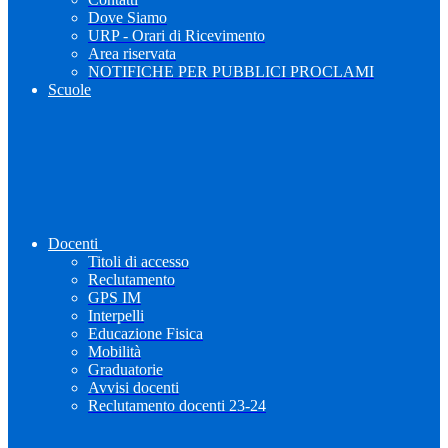
Dove Siamo
URP - Orari di Ricevimento
Area riservata
NOTIFICHE PER PUBBLICI PROCLAMI
Scuole
Docenti
Titoli di accesso
Reclutamento
GPS IM
Interpelli
Educazione Fisica
Mobilità
Graduatorie
Avvisi docenti
Reclutamento docenti 23-24