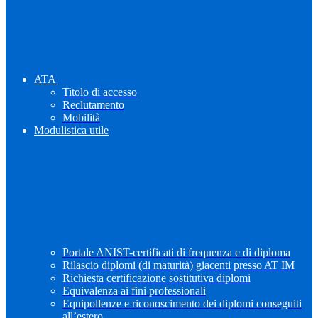
ATA
Titolo di accesso
Reclutamento
Mobilità
Modulistica utile
Portale ANIST-certificati di frequenza e di diploma
Rilascio diplomi (di maturità) giacenti presso AT IM
Richiesta certificazione sostitutiva diplomi
Equivalenza ai fini professionali
Equipollenze e riconoscimento dei diplomi conseguiti
all’estero