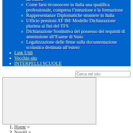
Come farsi riconoscere in Italia una qualifica
professionale, compresa l’istruzione e la formazione
Rappresentanze Diplomatiche straniere in Italia
Ufficio pensioni AT IM: Modello Dichiarazione
plurima ai fini del TFS
Dichiarazione Sostitutiva del possesso dei requisiti di
ammissione all’Esame di Stato
Legalizzazione delle firme sulla documentazione
scolastica destinata all’estero
Link Utili
Vecchio sito
INTERPELLI SCUOLE
Campo di ricerca per le pagine del sito
Home
>
Novità
>