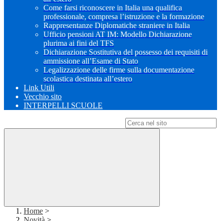
Come farsi riconoscere in Italia una qualifica
professionale, compresa l’istruzione e la formazione
Rappresentanze Diplomatiche straniere in Italia
Ufficio pensioni AT IM: Modello Dichiarazione
plurima ai fini del TFS
Dichiarazione Sostitutiva del possesso dei requisiti di
ammissione all’Esame di Stato
Legalizzazione delle firme sulla documentazione
scolastica destinata all’estero
Link Utili
Vecchio sito
INTERPELLI SCUOLE
Campo di ricerca per le pagine del sito
Home
>
Novità
>