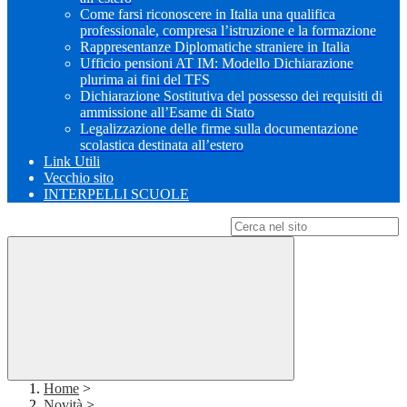
Come farsi riconoscere in Italia una qualifica
professionale, compresa l’istruzione e la formazione
Rappresentanze Diplomatiche straniere in Italia
Ufficio pensioni AT IM: Modello Dichiarazione
plurima ai fini del TFS
Dichiarazione Sostitutiva del possesso dei requisiti di
ammissione all’Esame di Stato
Legalizzazione delle firme sulla documentazione
scolastica destinata all’estero
Link Utili
Vecchio sito
INTERPELLI SCUOLE
Campo di ricerca per le pagine del sito
Home
>
Novità
>