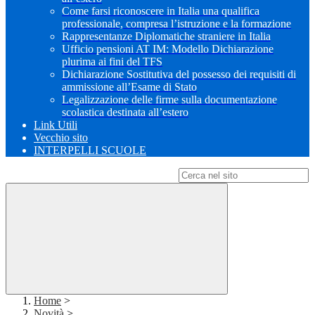
Come farsi riconoscere in Italia una qualifica
professionale, compresa l’istruzione e la formazione
Rappresentanze Diplomatiche straniere in Italia
Ufficio pensioni AT IM: Modello Dichiarazione
plurima ai fini del TFS
Dichiarazione Sostitutiva del possesso dei requisiti di
ammissione all’Esame di Stato
Legalizzazione delle firme sulla documentazione
scolastica destinata all’estero
Link Utili
Vecchio sito
INTERPELLI SCUOLE
Campo di ricerca per le pagine del sito
Home
>
Novità
>