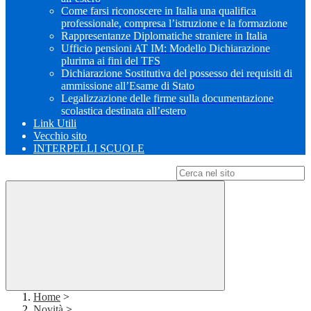
Come farsi riconoscere in Italia una qualifica
professionale, compresa l’istruzione e la formazione
Rappresentanze Diplomatiche straniere in Italia
Ufficio pensioni AT IM: Modello Dichiarazione
plurima ai fini del TFS
Dichiarazione Sostitutiva del possesso dei requisiti di
ammissione all’Esame di Stato
Legalizzazione delle firme sulla documentazione
scolastica destinata all’estero
Link Utili
Vecchio sito
INTERPELLI SCUOLE
Campo di ricerca per le pagine del sito
Home
>
Novità
>