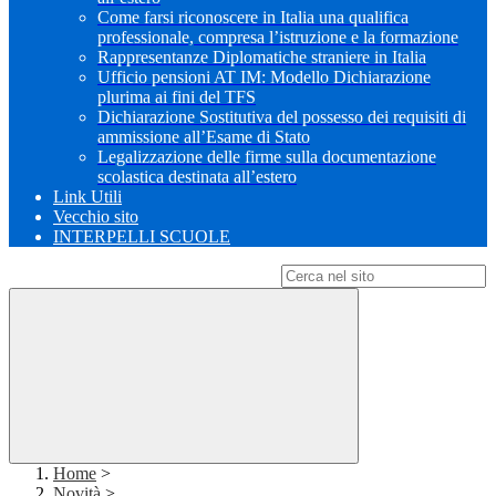
Come farsi riconoscere in Italia una qualifica
professionale, compresa l’istruzione e la formazione
Rappresentanze Diplomatiche straniere in Italia
Ufficio pensioni AT IM: Modello Dichiarazione
plurima ai fini del TFS
Dichiarazione Sostitutiva del possesso dei requisiti di
ammissione all’Esame di Stato
Legalizzazione delle firme sulla documentazione
scolastica destinata all’estero
Link Utili
Vecchio sito
INTERPELLI SCUOLE
Campo di ricerca per le pagine del sito
Home
>
Novità
>