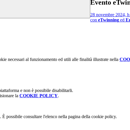
Evento eTwin
28 novembre 2024, h
con
eTwinning
ed
Er
kie necessari al funzionamento ed utili alle finalità illustrate nella
COO
attaforma e non è possibile disabilitarli.
isionare la
COOKIE POLICY
.
 È possibile consultare l'elenco nella pagina della cookie policy.