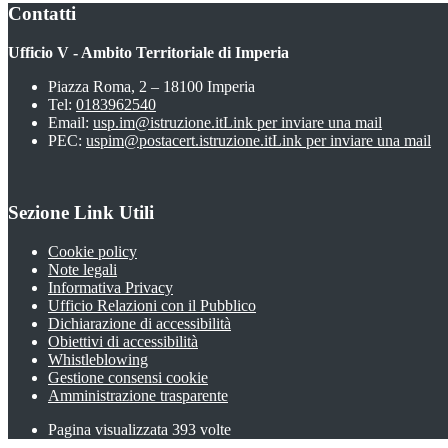
Contatti
Ufficio V - Ambito Territoriale di Imperia
Piazza Roma, 2 – 18100 Imperia
Tel:
0183962540
Email:
usp.im@istruzione.it
Link per inviare una mail
PEC:
uspim@postacert.istruzione.it
Link per inviare una mail
Sezione Link Utili
Cookie policy
Note legali
Informativa Privacy
Ufficio Relazioni con il Pubblico
Dichiarazione di accessibilità
Obiettivi di accessibilità
Whistleblowing
Gestione consensi cookie
Amministrazione trasparente
Pagina visualizzata
393
volte