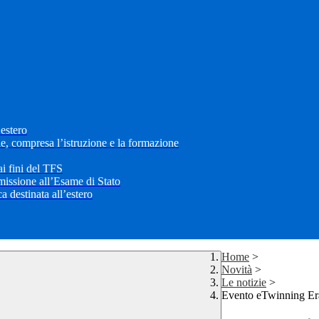
’estero
le, compresa l’istruzione e la formazione
i fini del TFS
mmissione all’Esame di Stato
 destinata all’estero
Home
>
Novità
>
Le notizie
>
Evento eTwinning Er