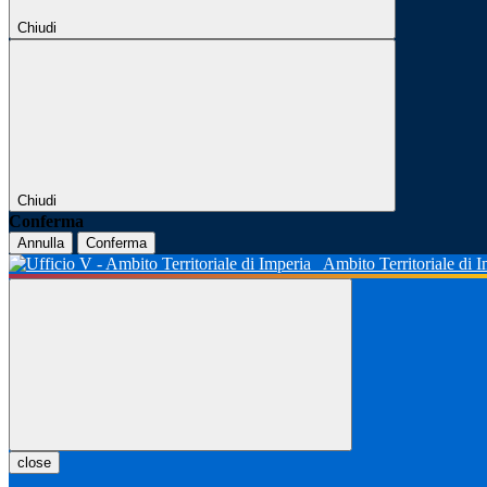
Chiudi
Chiudi
Conferma
Annulla
Conferma
Ambito Territoriale di 
close