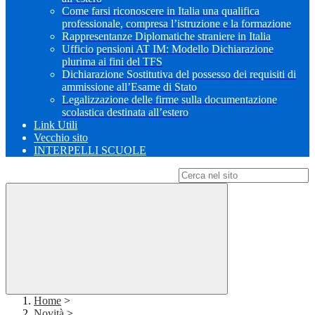
Come farsi riconoscere in Italia una qualifica
professionale, compresa l’istruzione e la formazione
Rappresentanze Diplomatiche straniere in Italia
Ufficio pensioni AT IM: Modello Dichiarazione
plurima ai fini del TFS
Dichiarazione Sostitutiva del possesso dei requisiti di
ammissione all’Esame di Stato
Legalizzazione delle firme sulla documentazione
scolastica destinata all’estero
Link Utili
Vecchio sito
INTERPELLI SCUOLE
Campo di ricerca per le pagine del sito
Home
>
Novità
>