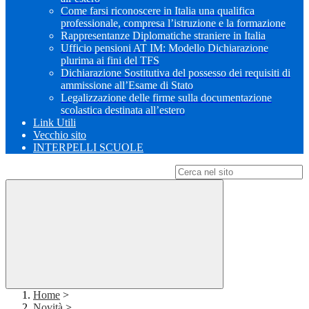
Come farsi riconoscere in Italia una qualifica
professionale, compresa l’istruzione e la formazione
Rappresentanze Diplomatiche straniere in Italia
Ufficio pensioni AT IM: Modello Dichiarazione
plurima ai fini del TFS
Dichiarazione Sostitutiva del possesso dei requisiti di
ammissione all’Esame di Stato
Legalizzazione delle firme sulla documentazione
scolastica destinata all’estero
Link Utili
Vecchio sito
INTERPELLI SCUOLE
Campo di ricerca per le pagine del sito
Home
>
Novità
>